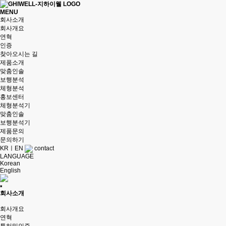
MENU
회사소개
회사개요
연혁
인증
찾아오시는 길
제품소개
맞춤인솔
보행분석
체형분석
홍보센터
체형분석기
맞춤인솔
보행분석기
제품문의
문의하기
KR
ㅣ
EN
contact
LANGUAGE
Korean
English
회사소개
회사개요
연혁