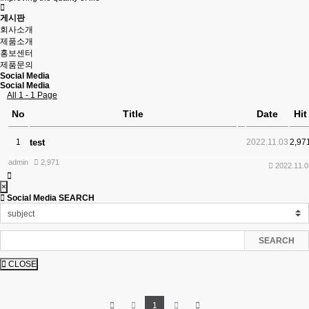
게시판
회사소개
제품소개
홍보센터
제품문의
Social Media
Social Media
All 1 - 1 Page
No
Title
Date
Hit
1
test
2022.11.03
2,97
admin
2,971
2022.11.0
×
Social Media SEARCH
SEARCH
CLOSE
1