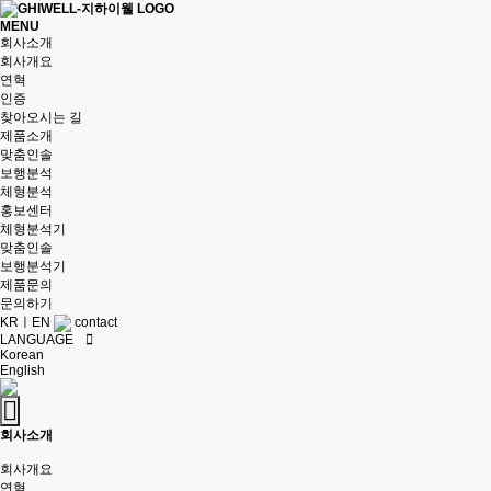
MENU
회사소개
회사개요
연혁
인증
찾아오시는 길
제품소개
맞춤인솔
보행분석
체형분석
홍보센터
체형분석기
맞춤인솔
보행분석기
제품문의
문의하기
KR
ㅣ
EN
contact
LANGUAGE
Korean
English
회사소개
회사개요
연혁